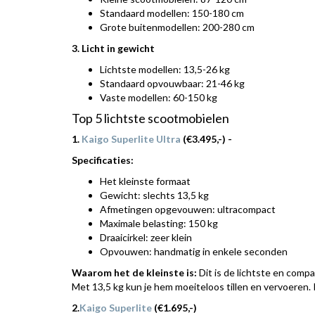
Standaard modellen: 150-180 cm
Grote buitenmodellen: 200-280 cm
3. Licht in gewicht
Lichtste modellen: 13,5-26 kg
Standaard opvouwbaar: 21-46 kg
Vaste modellen: 60-150 kg
Top 5 lichtste scootmobielen
1.
Kaigo Superlite Ultra
(€3.495,-) -
Specificaties:
Het kleinste formaat
Gewicht: slechts 13,5 kg
Afmetingen opgevouwen: ultracompact
Maximale belasting: 150 kg
Draaicirkel: zeer klein
Opvouwen: handmatig in enkele seconden
Waarom het de kleinste is:
Dit is de lichtste en comp
Met 13,5 kg kun je hem moeiteloos tillen en vervoeren. P
2.
Kaigo Superlite
(€1.695,-)