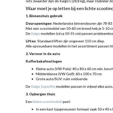
Iets zwaarder dan de Kaigo's (28,8 kg), maar stabieler d
Waar moet je op letten bij een lichte scootm
1. Binnenshuis gebruik
Deuropeningen
: Nederlandse binnendeuren zijn 78-83
Met een scootmobiel van 50-60 cm breed heb je 5-10 cm
De
Kaigo
modellen (circa 50-55 cm) passen probleemloo
Liften
: Standaard liften zijn ongeveer 110 cm diep.
Alle opvouwbare modellen in het assortiment passen hie
2. Vervoer in de auto
Kofferbakafmetingen
Kleine auto (VW Polo): 40 x 80 x 60 cm min. besc
Middenklasse (VW Golf): 60 x 100 x 70 cm
Grote auto/SUV: ruim voldoende
De
Kaigo Superlite
modellen passen in vrijwel elke auto,
3. Opbergen thuis
Een
kleine scootmobiel
past:
In een kast (opgevouwen formaat vaak 50 x 40 x 