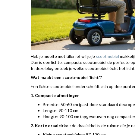
Heb je moeite met tillen of wil je je
scootmobiel
makkeli
Dan is een lichte, compacte scootmobiel de perfecte op
In deze blog ontdek je welke scootmobiel écht het lichts
Wat maakt een scootmobiel 'licht'?
Een lichte scootmobiel onderscheidt zich op drie punte
1. Compacte afmetingen
Breedte: 50-60 cm (past door standaard deurop
Lengte: 90-110 cm
Hoogte: 90-100 cm (opgevouwen nog compacter
2. Korte draaicirkel:
de draaicirkel is de ruimte die je
Kleine scootmobielen: 87-120 cm