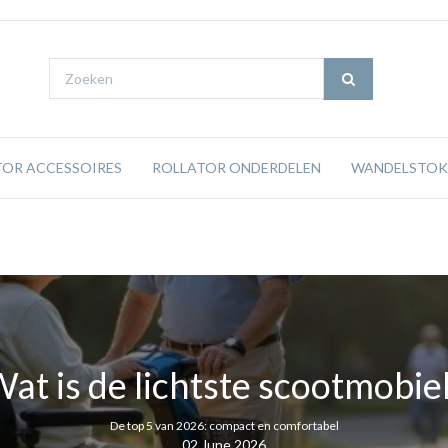
TOR ACCESSOIRES
ROLLATOR ONDERDELEN
WANDELSTOK
Wat is de lichtste scootmobie
De top 5 van 2026: compact en comfortabel
02 June 2026