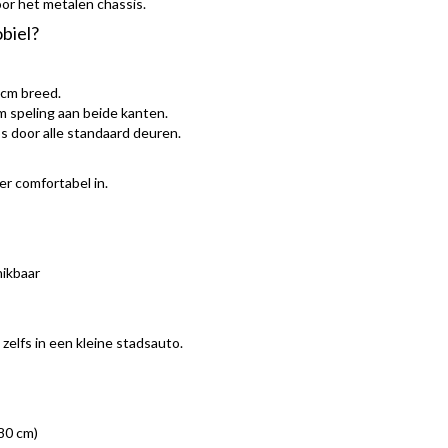
oor het metalen chassis.
obiel?
 cm breed.
 speling aan beide kanten.
s door alle standaard deuren.
r comfortabel in.
hikbaar
 zelfs in een kleine stadsauto.
80 cm)