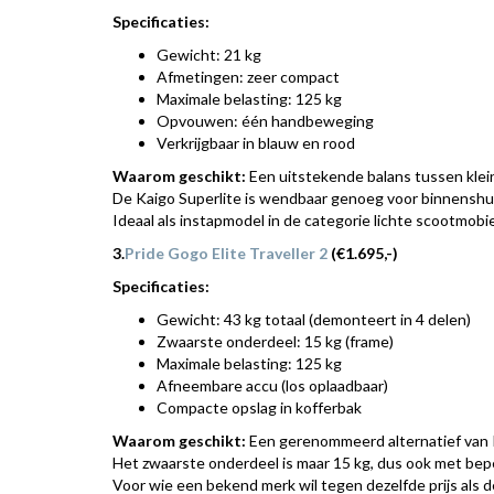
Specificaties:
Gewicht: 21 kg
Afmetingen: zeer compact
Maximale belasting: 125 kg
Opvouwen: één handbeweging
Verkrijgbaar in blauw en rood
Waarom geschikt:
Een uitstekende balans tussen klein
De Kaigo Superlite is wendbaar genoeg voor binnenshu
Ideaal als instapmodel in de categorie lichte scootmobi
3.
Pride Gogo Elite Traveller 2
(€1.695,-)
Specificaties:
Gewicht: 43 kg totaal (demonteert in 4 delen)
Zwaarste onderdeel: 15 kg (frame)
Maximale belasting: 125 kg
Afneembare accu (los oplaadbaar)
Compacte opslag in kofferbak
Waarom geschikt:
Een gerenommeerd alternatief van Pr
Het zwaarste onderdeel is maar 15 kg, dus ook met beper
Voor wie een bekend merk wil tegen dezelfde prijs als d