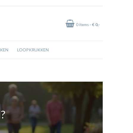
0
items -
€ 0
,-
KEN
LOOPKRUKKEN
l?