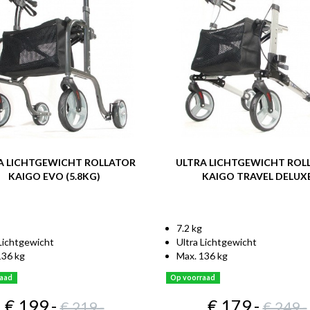
A LICHTGEWICHT ROLLATOR
ULTRA LICHTGEWICHT ROL
KAIGO EVO (5.8KG)
KAIGO TRAVEL DELUX
7.2 kg
 Lichtgewicht
Ultra Lichtgewicht
136 kg
Max. 136 kg
raad
Op voorraad
€ 199
,-
€ 179
,-
€ 219
,-
€ 249
,-