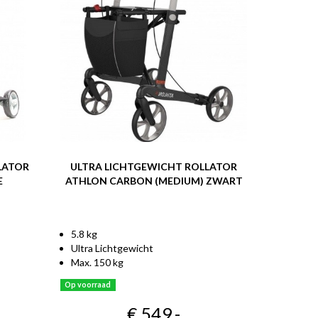
LATOR
ULTRA LICHTGEWICHT ROLLATOR
ULTRA
E
ATHLON CARBON (MEDIUM) ZWART
ROLLATO
5.8 kg
4.9 kg
Ultra Lichtgewicht
Ultra Li
Max. 150 kg
Max. 130
Op voorraad
Levertijd: 1 
€ 549
,-