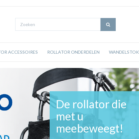
TOR ACCESSOIRES
ROLLATOR ONDERDELEN
WANDELSTOK
De rollator die
met u
meebeweegt!