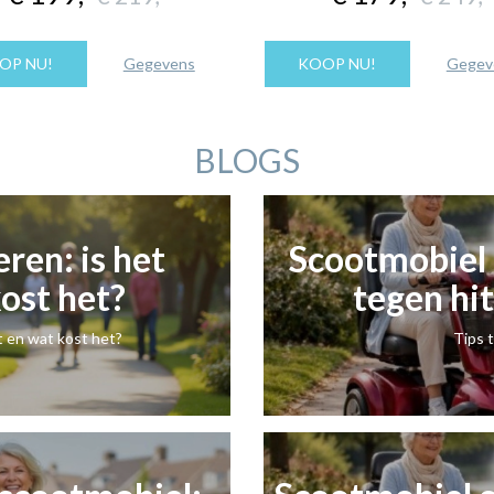
OP NU!
Gegevens
KOOP NU!
Gegev
BLOGS
ren: is het
Scootmobiel r
kost het?
tegen hit
t en wat kost het?
Tips 