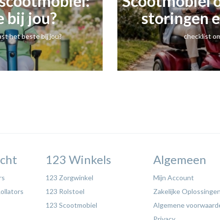
f scootmobiel:
​Scootmobiel 
 bij jou?
storingen 
st het beste bij jou?
checklist o
cht
123 Winkels
Algemeen
rs
123 Zorgwinkel
Mijn Account
ollators
123 Rolstoel
Zakelijke Oplossinge
123 Scootmobiel
Algemene voorwaard
Privacy