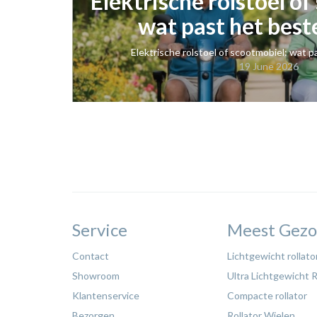
Elektrische rolstoel o
wat past het beste
Elektrische rolstoel of scootmobiel: wat pa
19 June 2026
Service
Meest Gezo
Contact
Lichtgewicht rollato
Showroom
Ultra Lichtgewicht R
Klantenservice
Compacte rollator
Bezorgen
Rollator Wielen