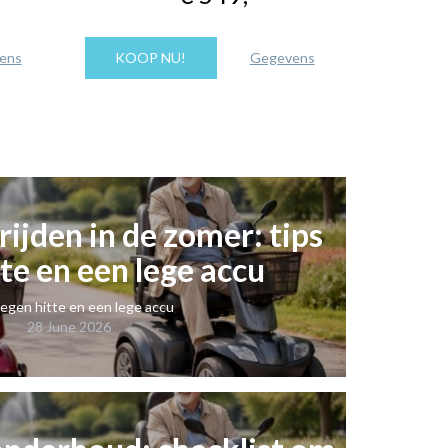
ens
KOOP NU!
Gegevens
KOOP
ijden in de zomer: tips
te en een lege accu
tegen hitte en een lege accu
28 June 2026