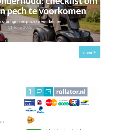
onderhoud: checklist om
en pech te voorkomen
m storingen en pech te voorkomen
11 June 2026
meer
n
en