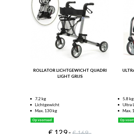
ROLLATOR LICHTGEWICHT QUADRI
ULTR
LIGHT GRIJS
7.2 kg
5.8 kg
Lichtgewicht
Ultra
Max. 130 kg
Max. 
Op voorraad
Op voor
€ 129
,-
€ 169
,-