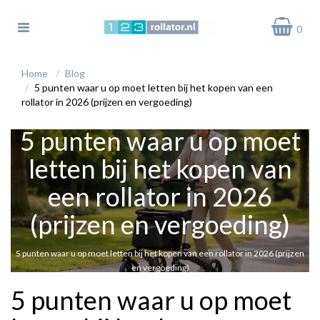
Toggle
0
navigation
bmenu (Rollators)
Home
Blog
5 punten waar u op moet letten bij het kopen van een
bmenu (Rollator Accessoires)
rollator in 2026 (prijzen en vergoeding)
bmenu (Rollator Onderdelen)
5 punten waar u op moet
letten bij het kopen van
een rollator in 2026
(prijzen en vergoeding)
5 punten waar u op moet letten bij het kopen van een rollator in 2026 (prijzen
en vergoeding)
07 April 2026
5 punten waar u op moet