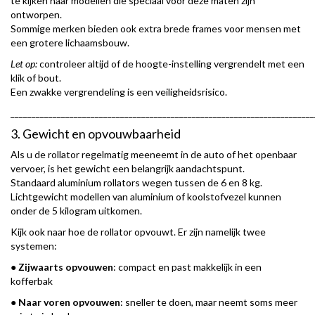
te kijken naar modellen die speciaal voor deze maten zijn
ontworpen.
Sommige merken bieden ook extra brede frames voor mensen met
een grotere lichaamsbouw.
Let op:
controleer altijd of de hoogte-instelling vergrendelt met een
klik of bout.
Een zwakke vergrendeling is een veiligheidsrisico.
________________________________________________________________________
3. Gewicht en opvouwbaarheid
Als u de rollator regelmatig meeneemt in de auto of het openbaar
vervoer, is het gewicht een belangrijk aandachtspunt.
Standaard aluminium rollators wegen tussen de 6 en 8 kg.
Lichtgewicht modellen van aluminium of koolstofvezel kunnen
onder de 5 kilogram uitkomen.
Kijk ook naar hoe de rollator opvouwt. Er zijn namelijk twee
systemen:
●
Zijwaarts
opvouwen
: compact en past makkelijk in een
kofferbak
●
Naar
voren
opvouwen
: sneller te doen, maar neemt soms meer