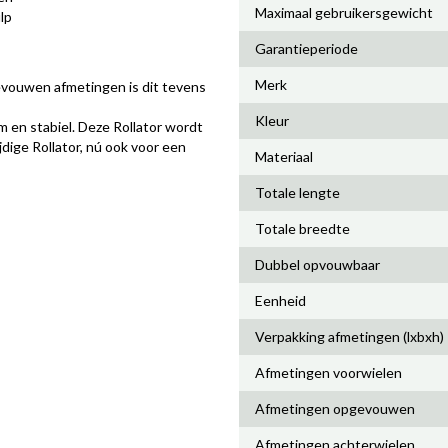
Maximaal gebruikersgewicht
lp
Garantieperiode
Merk
evouwen afmetingen is dit tevens
Kleur
rm en stabiel. Deze Rollator wordt
ijdige Rollator, nú ook voor een
Materiaal
Totale lengte
Totale breedte
Dubbel opvouwbaar
Eenheid
Verpakking afmetingen (lxbxh)
Afmetingen voorwielen
Afmetingen opgevouwen
Afmetingen achterwielen