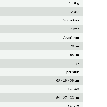
130 kg
2 jaar
Vermeiren
Zilver
Aluminium
70 cm
65 cm
ja
per stuk
65 x 28 x 38 cm
190x40
64 x 27 x 33 cm
190x40