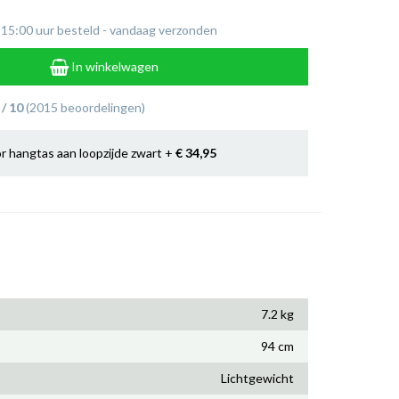
 15:00 uur besteld - vandaag verzonden
In winkelwagen
 / 10
(2015 beoordelingen)
or hangtas aan loopzijde zwart +
€ 34
,95
7.2 kg
94 cm
Lichtgewicht