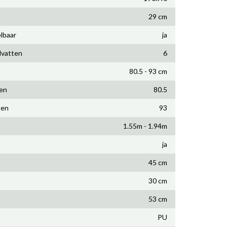
29 cm
lbaar
ja
dvatten
6
80.5 - 93 cm
en
80.5
ten
93
1.55m - 1.94m
ja
45 cm
30 cm
53 cm
PU