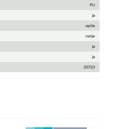
PU
ja
optie
netje
ja
ja
20723