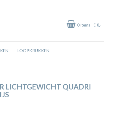
0
items -
€ 0
,-
KEN
LOOPKRUKKEN
R LICHTGEWICHT QUADRI
IJS