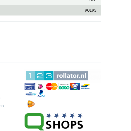
90193
n
en