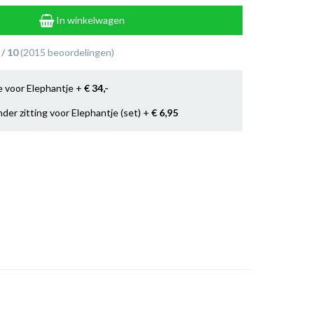
In winkelwagen
 / 10
(2015 beoordelingen)
je voor Elephantje +
€ 34
,-
er zitting voor Elephantje (set) +
€ 6
,95