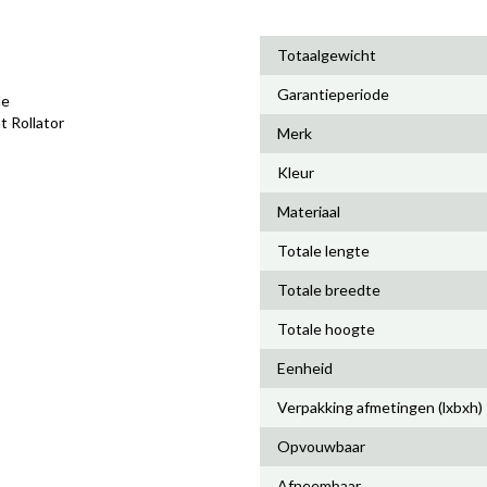
Totaalgewicht
Garantieperiode
de
t Rollator
Merk
Kleur
Materiaal
Totale lengte
Totale breedte
Totale hoogte
Eenheid
Verpakking afmetingen (lxbxh)
Opvouwbaar
Afneembaar