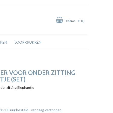
0
items -
€ 0
,-
KEN
LOOPKRUKKEN
ER VOOR ONDER ZITTING
JE (SET)
der zitting Elephantje
 15:00 uur besteld - vandaag verzonden