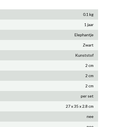
0.1 kg
1 jaar
Elephantje
Zwart
Kunststof
2 cm
2 cm
2 cm
per set
27 x 35 x 2.8 cm
nee
nee