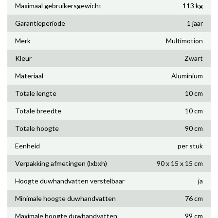
Maximaal gebruikersgewicht
113 kg
Garantieperiode
1 jaar
Merk
Multimotion
Kleur
Zwart
Materiaal
Aluminium
Totale lengte
10 cm
Totale breedte
10 cm
Totale hoogte
90 cm
Eenheid
per stuk
Verpakking afmetingen (lxbxh)
90 x 15 x 15 cm
Hoogte duwhandvatten verstelbaar
ja
Minimale hoogte duwhandvatten
76 cm
Maximale hoogte duwhandvatten
99 cm