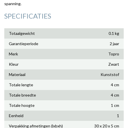
spanning.
SPECIFICATIES
Totaalgewicht
0.1 kg
Garantieperiode
2 jaar
Merk
Topro
Kleur
Zwart
Materiaal
Kunststof
Totale lengte
4 cm
Totale breedte
4 cm
Totale hoogte
1 cm
Eenheid
1
Verpakking afmetingen (lxbxh)
30 x 20 x 5 cm