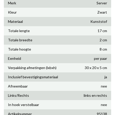
Merk
Server
Kleur
Zwart
Materiaal
Kunststof
Totale lengte
17 cm
Totale breedte
2 cm
Totale hoogte
8 cm
Eenheid
per paar
Verpakking afmetingen (lxbxh)
30 x 20 x 5 cm
Inclusief bevestigingsmateriaal
ja
Afneembaar
nee
Links/Rechts
links en rechts
In hoek verstelbaar
nee
Artikelnummer
95138