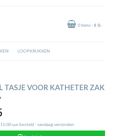
0
items -
€ 0
,-
KEN
LOOPKRUKKEN
L TASJE VOOR KATHETER ZAK
e
5
 15:00 uur besteld - vandaag verzonden