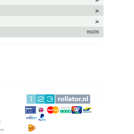
ja
ja
95070
n
en