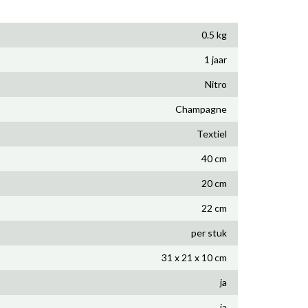
0.5 kg
1 jaar
Nitro
Champagne
Textiel
40 cm
20 cm
22 cm
per stuk
31 x 21 x 10 cm
ja
ja