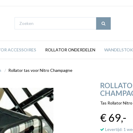
TOR ACCESSOIRES
ROLLATOR ONDERDELEN
WANDELSTOK
n
Rollator tas voor Nitro Champagne
ROLLATO
CHAMPA
Tas Rollator Nit
€ 69
,-
Levertijd: 1 we