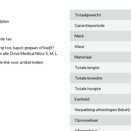
Totaalgewicht
ijden
Garantieperiode
Merk
 de tas
Kleur
ng toe, kapot gegaan of kwijt?
 alle Drive Medical Nitro S, M, L.
Materiaal
link voor artikel indien
Totale lengte
Totale breedte
Totale hoogte
Eenheid
Verpakking afmetingen (lxbxh)
Opvouwbaar
Afneembaar