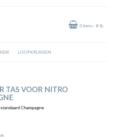
0
items -
€ 0
,-
KEN
LOOPKRUKKEN
R TAS VOOR NITRO
GNE
ro standaard Champagne
ek