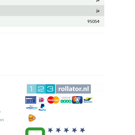
ja
95054
n
en