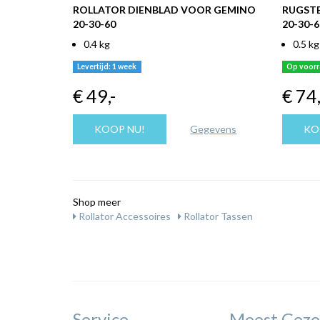
ROLLATOR DIENBLAD VOOR GEMINO
RUGSTE
20-30-60
20-30-6
0.4 kg
0.5 kg
Levertijd: 1 week
Op voor
€ 49
,-
€ 74
KOOP NU!
Gegevens
KO
Shop meer
Rollator Accessoires
Rollator Tassen
Service
Meest Gezo