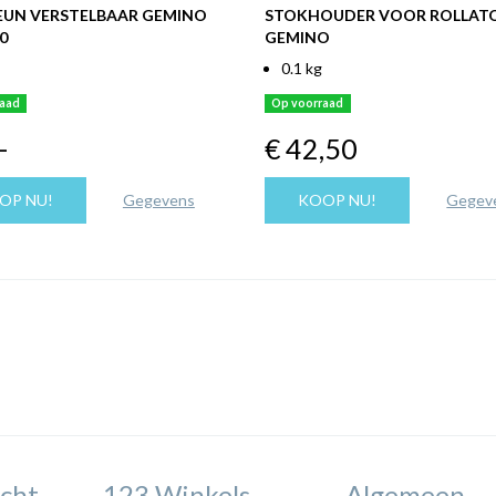
UN VERSTELBAAR GEMINO
STOKHOUDER VOOR ROLLAT
0
GEMINO
0.1 kg
raad
Op voorraad
,-
€ 42
,50
OP NU!
Gegevens
KOOP NU!
Gegev
cht
123 Winkels
Algemeen