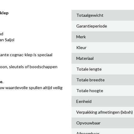
 klep
Totaalgewicht
Garantieperiode
ud
Merk
n Saljol
Kleur
egante cognac-klep is speciaal
Materiaal
foon, sleutels of boodschappen
Totale lengte
Totale breedte
ie
.
w waardevolle spullen altijd veilig
Totale hoogte
Eenheid
Verpakking afmetingen (lxbxh)
Opvouwbaar
Afneembaar