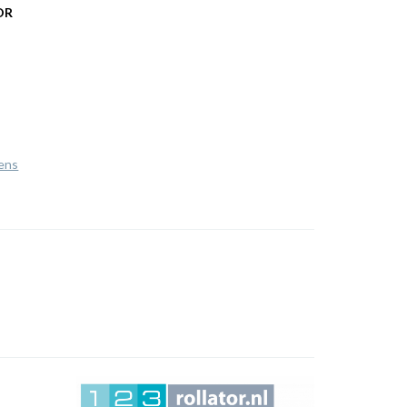
OR
ens