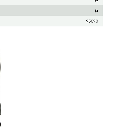
ja
95090