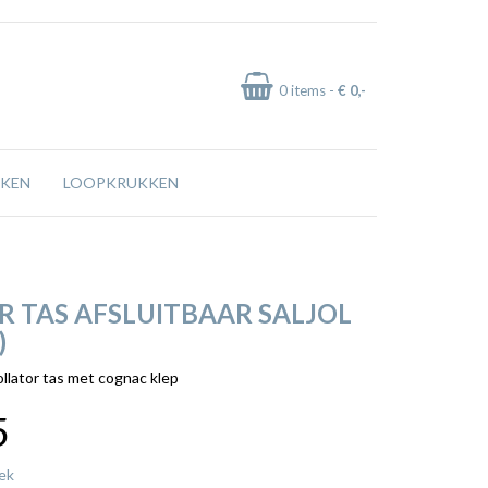
0
items -
€ 0
,-
KEN
LOOPKRUKKEN
R TAS AFSLUITBAAR SALJOL
)
lator tas met cognac klep
5
ek