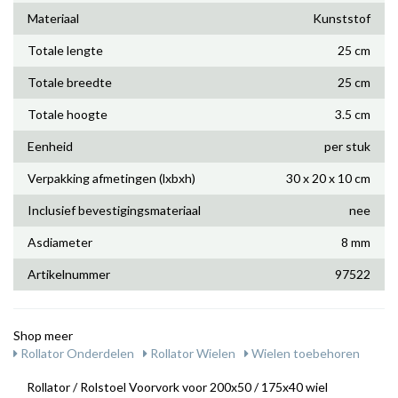
Materiaal
Kunststof
Totale lengte
25 cm
Totale breedte
25 cm
Totale hoogte
3.5 cm
Eenheid
per stuk
Verpakking afmetingen (lxbxh)
30 x 20 x 10 cm
Inclusief bevestigingsmateriaal
nee
Asdiameter
8 mm
Artikelnummer
97522
Shop meer
Rollator Onderdelen
Rollator Wielen
Wielen toebehoren
Rollator / Rolstoel Voorvork voor 200x50 / 175x40 wiel