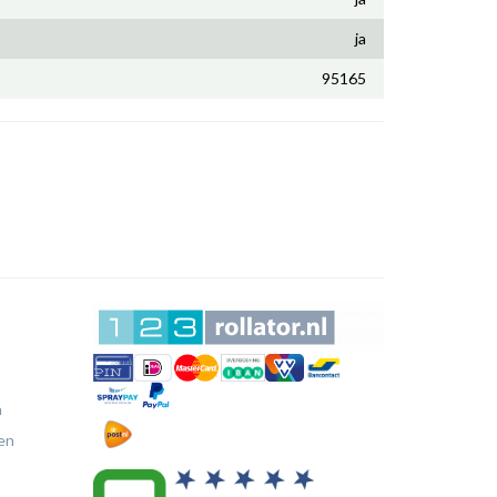
ja
95165
n
en