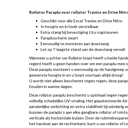
Rollator Paraplu voor rollator Travixx en Drive Nitr
Geschikt voor alle Excel Travixx en Drive Nitro
In hoogte en in hoek verstelbaar
Extra stang bij bevestiging t.b.v rugsteunen
Parapluscherm zwart
Eenvoudig te monteren aan duwstang
Let op !! laagste stand van de duwstang vervalt
Wanneer u achter uw Rollator loopt heeft u beide han
regent heeft u geen handen over om een paraplu mee v
Deze paraplu monteert u eenvoudig op de handgreep van
gewenste hoogte in en u loopt voortaan altijd droog!
U wordt niet alleen beschermt tegen regen, deze parap
houden in warme dagen.
Deze rollator paraplu beschermt
u optimaal tegen regen
volledig schadelijke UV-straling. Het gepatenteerde Ai
aanzienlijke verlichting en extra stabiliteit bij winderi
kunnen de paraplu’s aan elke gangbare rollator of rol
verticale als horizontale buizen. Door de ruimtebesparen
het handvat aan de rechterkant, kunt u uw rollator of r