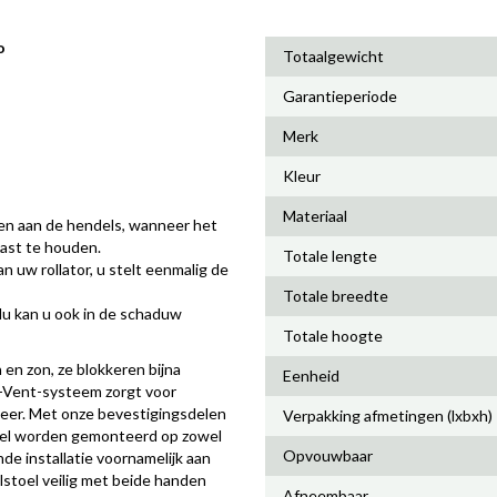
o
Totaalgewicht
Garantieperiode
Merk
Kleur
Materiaal
den aan de hendels, wanneer het
ast te houden.
Totale lengte
 uw rollator, u stelt eenmalig de
Totale breedte
lu kan u ook in de schaduw
Totale hoogte
 en zon, ze blokkeren bijna
Eenheid
r-Vent-systeem zorgt voor
g weer. Met onze bevestigingsdelen
Verpakking afmetingen (lxbxh)
stoel worden gemonteerd op zowel
Opvouwbaar
de installatie voornamelijk aan
olstoel veilig met beide handen
Afneembaar