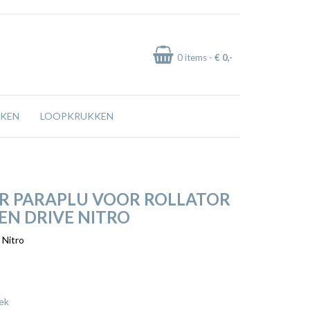
0
items -
€ 0
,-
KEN
LOOPKRUKKEN
R PARAPLU VOOR ROLLATOR
EN DRIVE NITRO
 Nitro
ek