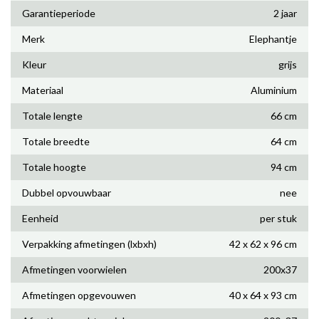
Garantieperiode
2 jaar
Merk
Elephantje
Kleur
grijs
Materiaal
Aluminium
Totale lengte
66 cm
Totale breedte
64 cm
Totale hoogte
94 cm
Dubbel opvouwbaar
nee
Eenheid
per stuk
Verpakking afmetingen (lxbxh)
42 x 62 x 96 cm
Afmetingen voorwielen
200x37
Afmetingen opgevouwen
40 x 64 x 93 cm