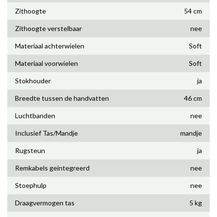
Zithoogte
54 cm
Zithoogte verstelbaar
nee
Materiaal achterwielen
Soft
Materiaal voorwielen
Soft
Stokhouder
ja
Breedte tussen de handvatten
46 cm
Luchtbanden
nee
Inclusief Tas/Mandje
mandje
Rugsteun
ja
Remkabels geintegreerd
nee
Stoephulp
nee
Draagvermogen tas
5 kg