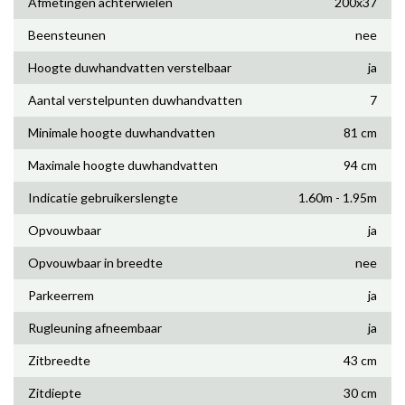
Afmetingen achterwielen
200x37
Beensteunen
nee
Hoogte duwhandvatten verstelbaar
ja
Aantal verstelpunten duwhandvatten
7
Minimale hoogte duwhandvatten
81 cm
Maximale hoogte duwhandvatten
94 cm
Indicatie gebruikerslengte
1.60m - 1.95m
Opvouwbaar
ja
Opvouwbaar in breedte
nee
Parkeerrem
ja
Rugleuning afneembaar
ja
Zitbreedte
43 cm
Zitdiepte
30 cm