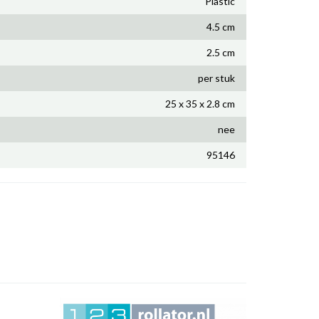
Plastic
4.5 cm
2.5 cm
per stuk
25 x 35 x 2.8 cm
nee
95146