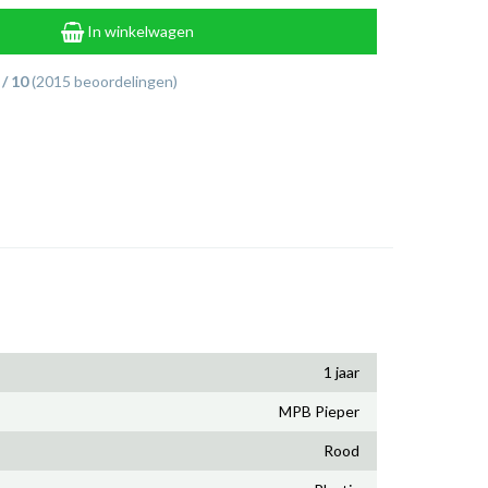
In winkelwagen
 / 10
(2015 beoordelingen)
1 jaar
MPB Pieper
Rood