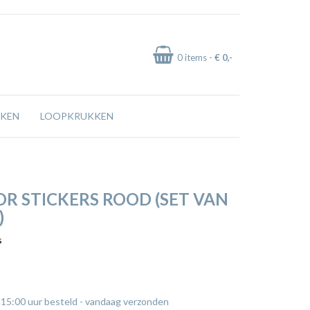
0
items -
€ 0
,-
KEN
LOOPKRUKKEN
R STICKERS ROOD (SET VAN
)
s
 15:00 uur besteld - vandaag verzonden