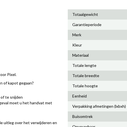
Totaalgewicht
Garantieperiode
Merk
Kleur
Materiaal
Totale lengte
oor Pixel.
Totale breedte
n of kapot gegaan?
Totale hoogte
Eenheid
of te snijden
t geval moet u het handvat met
Verpakking afmetingen (lxbxh)
Buisomtrek
e uitleg over het verwijderen en
Opvouwbaar