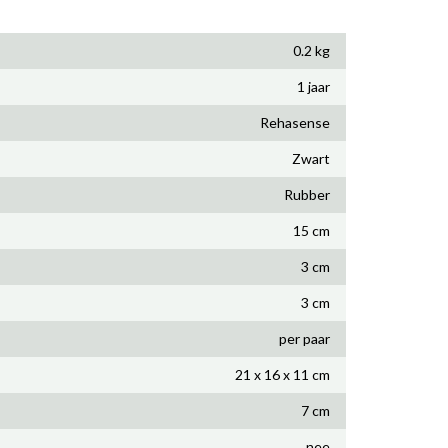
0.2 kg
1 jaar
Rehasense
Zwart
Rubber
15 cm
3 cm
3 cm
per paar
21 x 16 x 11 cm
7 cm
nee