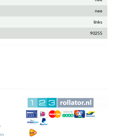
nee
links
90255
n
en