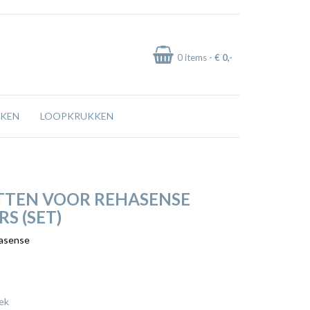
0
items -
€ 0
,-
KEN
LOOPKRUKKEN
TEN VOOR REHASENSE
S (SET)
asense
ek