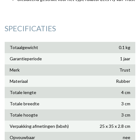
SPECIFICATIES
Totaalgewicht
0.1 kg
Garantieperiode
1 jaar
Merk
Trust
Materiaal
Rubber
Totale lengte
4 cm
Totale breedte
3 cm
Totale hoogte
3 cm
Verpakking afmetingen (lxbxh)
25 x 35 x 2.8 cm
Opvouwbaar
nee