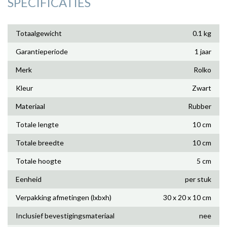
SPECIFICATIES
Totaalgewicht
0.1 kg
Garantieperiode
1 jaar
Merk
Rolko
Kleur
Zwart
Materiaal
Rubber
Totale lengte
10 cm
Totale breedte
10 cm
Totale hoogte
5 cm
Eenheid
per stuk
Verpakking afmetingen (lxbxh)
30 x 20 x 10 cm
Inclusief bevestigingsmateriaal
nee