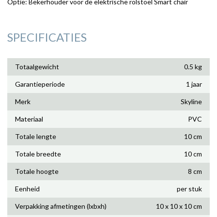
Optie: Bekerhouder voor de elektrische rolstoel Smart chair
SPECIFICATIES
Totaalgewicht
0.5 kg
Garantieperiode
1 jaar
Merk
Skyline
Materiaal
PVC
Totale lengte
10 cm
Totale breedte
10 cm
Totale hoogte
8 cm
Eenheid
per stuk
Verpakking afmetingen (lxbxh)
10 x 10 x 10 cm